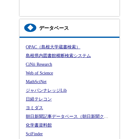
◆
データベース
OPAC（島根大学蔵書検索）
島根県内図書館横断検索システム
CiNii Research
Web of Science
MathSciNet
ジャパンナレッジLib
日経テレコン
ヨミダス
朝日新聞記事データベース（朝日新聞クロスサーチ）
化学書資料館
SciFinder