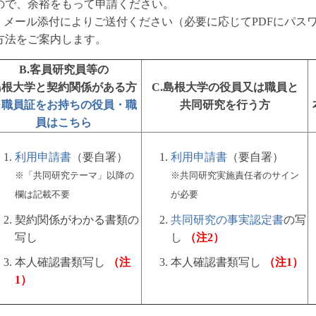
ので、余裕をもって申請ください。
、メール添付によりご送付ください（必要に応じてPDFにパス
方法をご案内します。
B.客員研究員等の
島根大学と契約関係がある方
C.島根大学の役員又は職員と
※
職員証をお持ちの役員・職
共同研究を行う方
員はこちら
利用申請書
（要自署）
利用申請書
（要自署）
※「共同研究テーマ」以降の
※共同研究実施責任者のサイン
欄は記載不要
が必要
契約関係がわかる書類の
共同研究の事実認定書
の写
写し
し
（注2）
本人確認書類写し
（注
本人確認書類写し
（注1）
1）