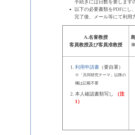
手続きには日数を要します
以下の必要書類をPDFにし
完了後、メール等にて利用
A.名誉教授
客員教授及び客員准教授
利用申請書
（要自署）
※「共同研究テーマ」以降の
欄は記載不要
本人確認書類写し
（注
1）