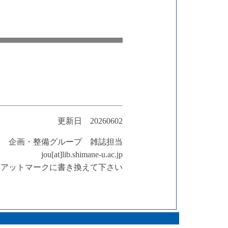
更新日 20260602
企画・整備グループ 雑誌担当
jou[at]lib.shimane-u.ac.jp
t]はアットマークに書き換えて下さい