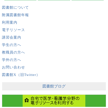
【本館】夏季休業期間中の節電対策について
図書館について
【本館】フレックスターム及び夏季休業期間中の開館日程につ
附属図書館年報
いて /Main Library schedule during flex term and summer vacation
利用案内
電子リソース
図書展示「追悼 利根川進」を設置しました
講習会案内
松江市立図書館の移動図書館車がやってきます（7/29）
学生の方へ
教職員の方へ
学外の方へ
お問い合わせ
図書館X（旧Twitter）
図書館ブログ