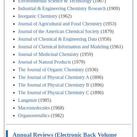
Environmental Science & Technology
(1967)
Industrial & Engineering Chemistry Research
(1909)
Inorganic Chemistry
(1962)
Journal of Agricultural and Food Chemistry
(1953)
Journal of the American Chemical Society
(1879)
Journal of Chemical & Engineering Data
(1956)
Journal of Chemical Information and Modeling
(1961)
Journal of Medicinal Chemistry
(1959)
Journal of Natural Products
(1979)
The Journal of Organic Chemistry
(1936)
The Journal of Physical Chemistry A
(1896)
The Journal of Physical Chemistry B
(1896)
The Journal of Physical Chemistry C
(1896)
Langmuir
(1985)
Macromolecules
(1968)
Organometallics
(1982)
Annual Reviews (Electronic Back Volume