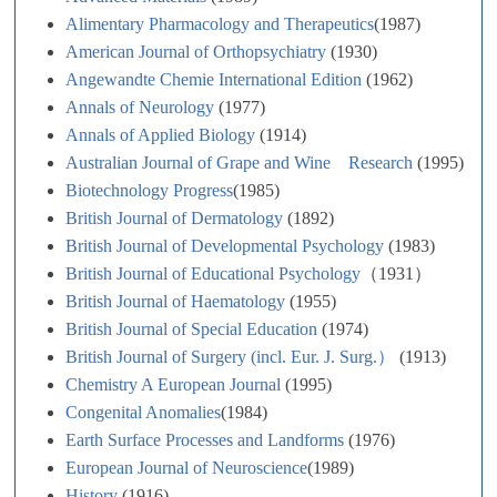
Alimentary Pharmacology and Therapeutics
(1987)
American Journal of Orthopsychiatry
(1930)
Angewandte Chemie International Edition
(1962)
Annals of Neurology
(1977)
Annals of Applied Biology
(1914)
Australian Journal of Grape and Wine Research
(1995)
Biotechnology Progress
(1985)
British Journal of Dermatology
(1892)
British Journal of Developmental Psychology
(1983)
British Journal of Educational Psychology
（1931）
British Journal of Haematology
(1955)
British Journal of Special Education
(1974)
British Journal of Surgery (incl. Eur. J. Surg.）
(1913)
Chemistry A European Journal
(1995)
Congenital Anomalies
(1984)
Earth Surface Processes and Landforms
(1976)
European Journal of Neuroscience
(1989)
History
(1916)