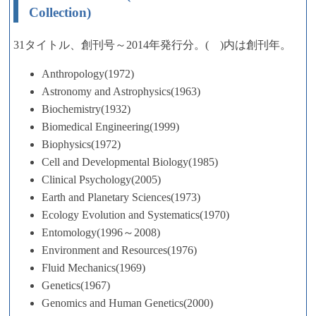
Collection)
31タイトル、創刊号～2014年発行分。( )内は創刊年。
Anthropology(1972)
Astronomy and Astrophysics(1963)
Biochemistry(1932)
Biomedical Engineering(1999)
Biophysics(1972)
Cell and Developmental Biology(1985)
Clinical Psychology(2005)
Earth and Planetary Sciences(1973)
Ecology Evolution and Systematics(1970)
Entomology(1996～2008)
Environment and Resources(1976)
Fluid Mechanics(1969)
Genetics(1967)
Genomics and Human Genetics(2000)