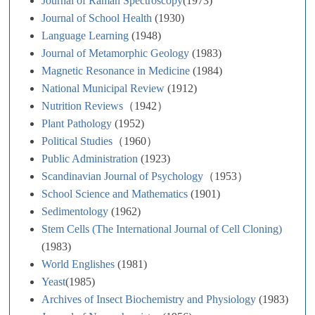
Journal of Raman Spectroscopy
(1973)
Journal of School Health
(1930)
Language Learning
(1948)
Journal of Metamorphic Geology
(1983)
Magnetic Resonance in Medicine
(1984)
National Municipal Review
(1912)
Nutrition Reviews
（1942）
Plant Pathology
(1952)
Political Studies
（1960）
Public Administration
(1923)
Scandinavian Journal of Psychology
（1953）
School Science and Mathematics
(1901)
Sedimentology
(1962)
Stem Cells (The International Journal of Cell Cloning)
(1983)
World Englishes
(1981)
Yeast
(1985)
Archives of Insect Biochemistry and Physiology
(1983)