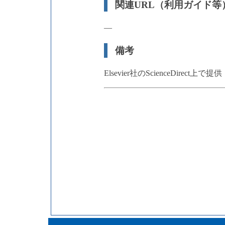
関連URL（利用ガイド等
―
備考
Elsevier社のScienceDirect上で提供