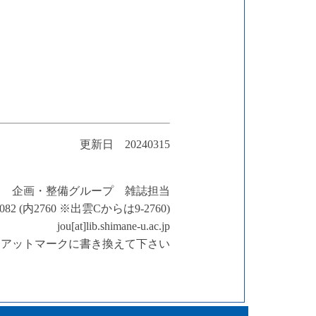
更新日 20240315
企画・整備グループ 雑誌担当
-6082 (内2760 ※出雲Cからは9-2760)
jou[at]lib.shimane-u.ac.jp
t]はアットマークに書き換えて下さい