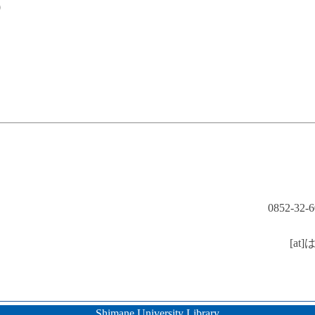
）
0852-32
[a
Shimane University Library