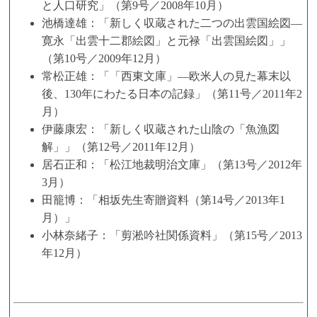
と人口研究」（第9号／2008年10月）
池橋達雄：「新しく収蔵された二つの出雲国絵図―
寛永「出雲十二郡絵図」と元禄「出雲国絵図」」
（第10号／2009年12月）
常松正雄：「「西東文庫」―欧米人の見た幕末以
後、130年にわたる日本の記録」（第11号／2011年2
月）
伊藤康宏：「新しく収蔵された山陰の「魚漁図
解」」（第12号／2011年12月）
居石正和：「松江地裁明治文庫」（第13号／2012年
3月）
田籠博：「相坂先生寄贈資料（第14号／2013年1
月）」
小林奈緒子：「剪淞吟社関係資料」（第15号／2013
年12月）