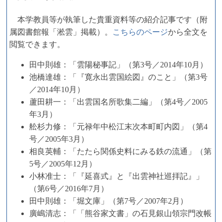
本学教員等が執筆した貴重資料等の紹介記事です（附
属図書館報「淞雲」掲載）。
こちらのページ
から全文を
閲覧できます。
田中則雄：「雲陽秘事記」（第3号／2014年10月）
池橋達雄：「『寛永出雲国絵図』のこと」（第3号
／2014年10月）
蘆田耕一：「出雲国名所歌集二編」（第4号／2005
年3月）
舩杉力修：「元禄年中松江末次本町町内図」（第4
号／2005年3月）
相良英輔：「たたら関係史料にみる鉄の流通」（第
5号／2005年12月）
小林准士：「『延喜式』と『出雲神社巡拝記』」
（第6号／2016年7月）
田中則雄：「堀文庫」（第7号／2007年2月）
廣嶋清志：「「熊谷家文書」の石見銀山領宗門改帳