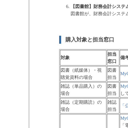
【図書館】財務会計システ
図書館が、財務会計システ
購入対象と担当窓口
担当
対象
備
窓口
図書（紙媒体）・視
図書
M
聴覚資料の場合
担当
雑誌（単品購入）の
図書
M
場合
担当
し
雑誌（定期購読）の
雑誌
「
場合
担当
M
「