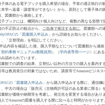
冊子体のある電子ブックを購入希望の場合、予算の適正執行の
に本学へ返還・譲渡等ができない）から、原則として冊子体の購
後、図書館から連絡します。
電子ブックには、機関向け/個人向けなど、複数の異なる形態で
費の不正防止の観点から、
ご自身で発注する前に
、図書館への
MyOPACの「図書購入申込み」
から詳細をお知らせください。
」、「立替理由」を明記してください。
）申込内容を確認した後、購入手順などについて図書館から連絡
「契約事務マニュアル(教職員用)」（学内者専用ページ）
にある
のみ認められています。
図書館での調査の結果、立替払い以外の方法での購入を案内す
書等は教員発注の対象ではないため、講座等でAmazonビジネ
。
yOPACの「図書購入申込み」
から購入申込みする際に、通信欄に「
」、中古の場合は「販売元（古物商許可証のある業者に限る）
図書館が価格や納期等を考慮し、発注先を変更する場合があり
個人でAmazonの図書を購入する際に比べると時間がかかります