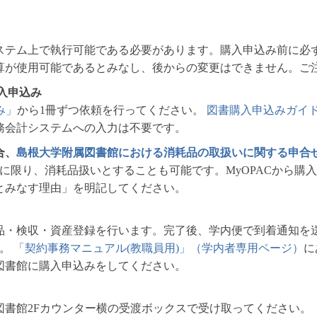
ステム上で執行可能である必要があります。購入申込み前に必
算が使用可能であるとみなし、後からの変更はできません。ご
購入申込み
み」
から1冊ずつ依頼を行ってください。
図書購入申込みガイ
務会計システムへの入力は不要です。
合、
島根大学附属図書館における消耗品の取扱いに関する申合
に限り、消耗品扱いとすることも可能です。MyOPACから購
とみなす理由」を明記してください。
品・検収・資産登録を行います。完了後、学内便で到着通知を
す。
「契約事務マニュアル(教職員用)」（学内者専用ページ）
に
図書館に購入申込みをしてください。
図書館2Fカウンター横の受渡ボックスで受け取ってください。