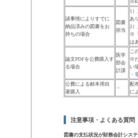
※
1
諸事情によりすでに
あ
図書
納品済みの図書をお
2
担当
持ちの場合
※
は
こ
医学
論文PDFを公費購入す
※
部会
る場合
い
計課
・
公費による献本用自
配
－
著購入
に
注意事項・よくある質問
図書の支払状況が財務会計システ