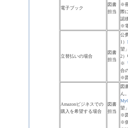
図書
※
電子ブック
担当
際
認
※
公
1）
望
図書
立替払いの場合
2
担当
※
合
※
図
ん
M
Amazonビジネスでの
図書
望
購入を希望する場合
担当
※
※