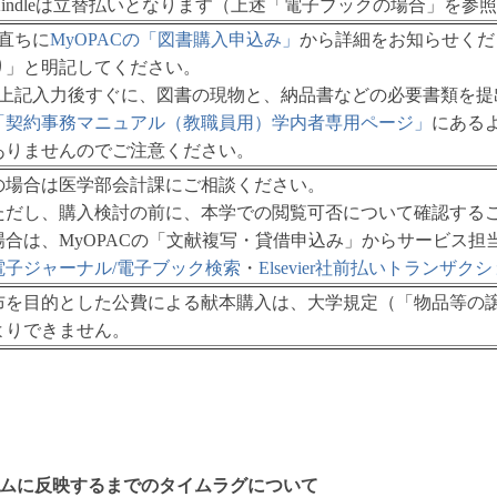
Kindleは立替払いとなります（上述「電子ブックの場合」を参
）直ちに
MyOPACの「図書購入申込み」
から詳細をお知らせくだ
り」と明記してください。
）上記入力後すぐに、図書の現物と、納品書などの必要書類を提
「契約事務マニュアル（教職員用）学内者専用ページ」
にある
ありませんのでご注意ください。
の場合は医学部会計課にご相談ください。
ただし、購入検討の前に、本学での閲覧可否について確認する
場合は、MyOPACの「文献複写・貸借申込み」からサービス担
電子ジャーナル/電子ブック検索
・
Elsevier社前払いトランザ
布を目的とした公費による献本購入は、大学規定（「物品等の
よりできません。
ムに反映するまでのタイムラグについて