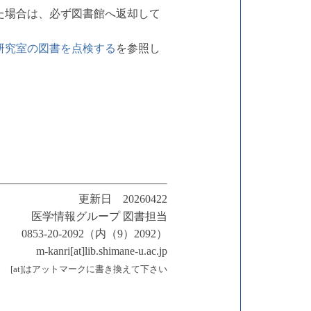
た場合は、必ず図書館へ返却して
研究室の図書を点検する
を参照し
更新日 20260422
医学情報グループ 図書担当
0853-20-2092（内（9）2092）
m-kanri[at]lib.shimane-u.ac.jp
[at]はアットマークに書き換えて下さい