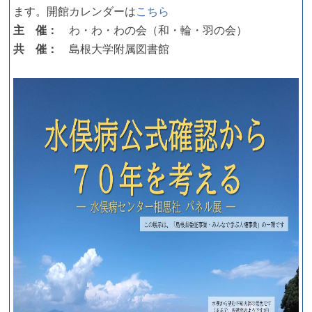
ます。開館カレンダーは
こちら
主 催：
わ・わ・わの会（和・輪・羽の会）
共 催：
島根大学附属図書館