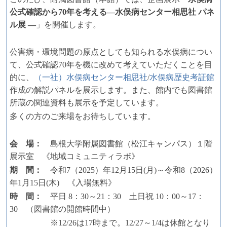
公式確認から70年を考える―
水俣病センター相思社 パネ
ル展
―
」を開催します。
公害病・環境問題の原点としても知られる水俣病につい
て、公式確認70年を機に改めて考えていただくことを目
的に、
（一社）水俣病センター相思社
/
水俣病歴史考証館
作成の解説パネルを展示します。また、館内でも図書館
所蔵の関連資料も展示を予定しています。
多くの方のご来場をお待ちしています。
会 場：
島根大学附属図書館（松江キャンパス）１階
展示室 《地域コミュニティラボ》
期 間：
令和7（2025）年12月15日(月)～令和8（2026）
年1月15日(木) 《入場無料》
時 間：
平日 8：30～21：30 土日祝 10：00～17：
30 （図書館の開館時間中）
※12/26は17時まで。12/27～1/4は休館となり