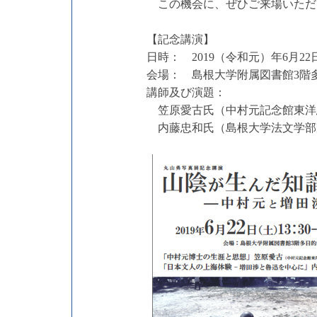
この機会に、ぜひご来場いただ
【記念講演】
日時： 2019（令和元）年6月22日（
会場： 島根大学附属図書館3階
講師及び演題：
笠原愛古氏（中村元記念館東洋
内藤忠和氏（島根大学法文学部