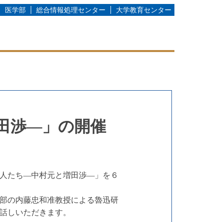
医学部
総合情報処理センター
大学教育センター
田渉―」の開催
人たち―中村元と増田渉―」を６
部の内藤忠和准教授による魯迅研
話しいただきます。