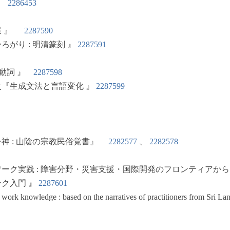
』
2286453
憬 』
2287590
り : 明清篆刻 』
2287591
動詞 』
2287598
『生成文法と言語変化 』
2287599
 : 山陰の宗教民俗覚書』
2282577
、
2282578
実践 : 障害分野・災害支援・国際開発のフロンティアから
ク入門 』
2287601
 knowledge : based on the narratives of practitioners from Sri La