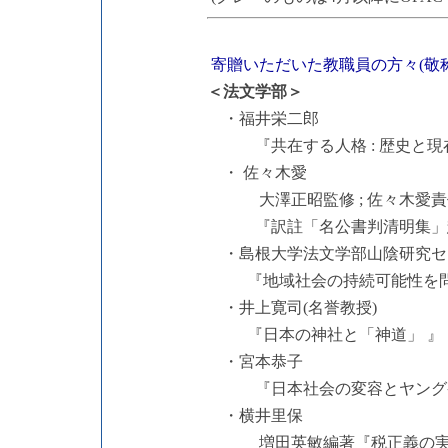
寄贈いただいた教職員の方々(敬
＜法文学部＞
・
福井栄二郎
『共在する人格 : 歴史と
・ 佐々木愛
大澤正昭監修 ; 佐々木愛責任編
『訳註「名公書判清明集」
・島根大学法文学部山陰研究セ
『地域社会の持続可能性を問
・井上寛司(名誉教授)
『日本の神社と「神道」 
・宮本恭子
『日本社会の変容とヤングケ
・横井里保
増田英敏編著『税正義の実践