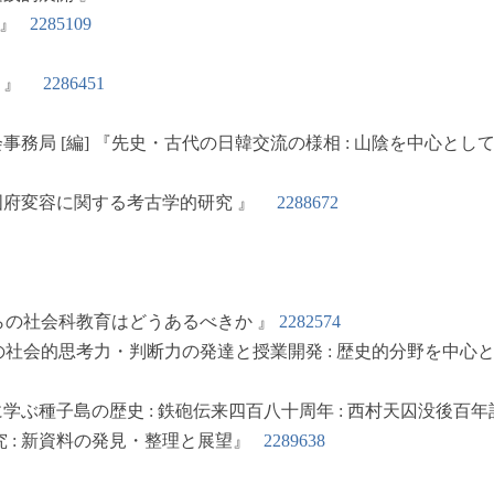
 』
2285109
敏 』
2286451
局 [編] 『先史・古代の日韓交流の様相 : 山陰を中心と
変容に関する考古学的研究 』
2288672
の社会科教育はどうあるべきか 』
2282574
社会的思考力・判断力の発達と授業開発 : 歴史的分野を中
種子島の歴史 : 鉄砲伝来四百八十周年 : 西村天囚没後百
 : 新資料の発見・整理と展望』
2289638