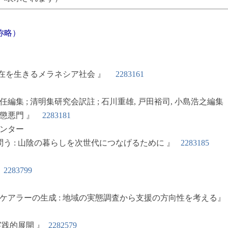
称略）
現在を生きるメラネシア社会 』
2283161
集 ; 清明集研究会訳註 ; 石川重雄, 戸田裕司, 小島浩之編
懲悪門 』
2283181
ンター
う : 山陰の暮らしを次世代につなげるために 』
2283185
』
2283799
アラーの生成 : 地域の実態調査から支援の方向性を考える』
的展開 』
2282579