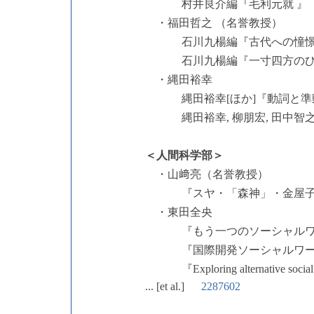
村井良介編『毛利元就 
・福田哲之 （名誉教授）
石川九楊編『古代への憧
石川九楊編『一寸四方のひろが
・縄田裕幸
縄田裕幸[ほか]『動詞と準
縄田裕幸, 柳朋宏, 田中智之
＜人間科学部＞
・山﨑亮（
名誉教授）
『スヤ・「森神」・金屋子神
・東田全央
『もう一つのソーシャルワーク
『国際開発ソーシャルワー
『Exploring alternative social work
... [et al.]
2287602