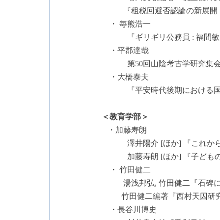
『租税回避否認論の新展開
・ 毎熊浩一
『ギリギリ公務員 : 福間
・平郡達哉
第50回山陰考古学研究集会事務
・大橋泰夫
『平安時代後期における国府
＜教育学部＞
・加藤寿朗
澤井陽介 [ほか] 『これから
加藤寿朗 [ほか] 『子どもの
・ 竹田健二
湯浅邦弘, 竹田健二『石碑に学ぶ
竹田健二編著『西村天囚研究
・長谷川博史