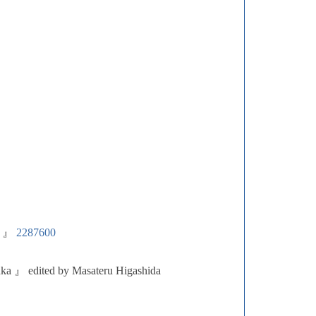
 』
2287600
nka 』 edited by Masateru Higashida