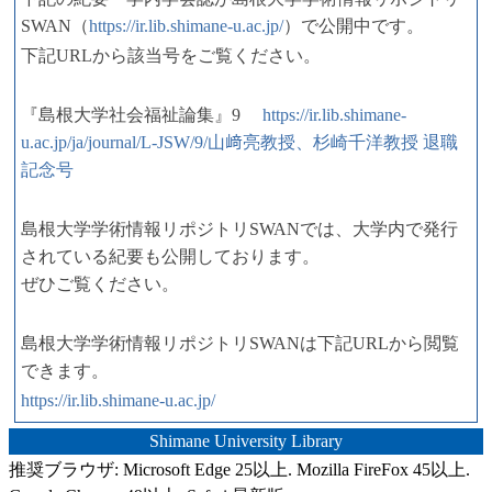
SWAN（
https://ir.lib.shimane-u.ac.jp/
）で公開中です。
下記URLから該当号をご覧ください。
『島根大学社会福祉論集』9
https://ir.lib.shimane-
u.ac.jp/ja/journal/L-JSW/9/山﨑亮教授、杉崎千洋教授 退職
記念号
島根大学学術情報リポジトリSWANでは、大学内で発行
されている紀要も公開しております。
ぜひご覧ください。
島根大学学術情報リポジトリSWANは下記URLから閲覧
できます。
https://ir.lib.shimane-u.ac.jp/
Shimane University Library
推奨ブラウザ: Microsoft Edge 25以上. Mozilla FireFox 45以上.