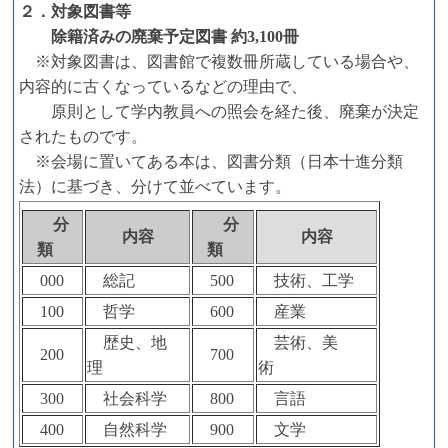
２．対象図書等
除籍済みの廃棄予定図書 約3,100冊
※対象図書は、図書館で複数冊所蔵している場合や、
内容的に古くなっているなどの理由で、
原則として学内教員への照会を経た後、廃棄が決定
されたものです。
※会場に置いてある本は、図書分類（日本十進分類
法）に基づき、分けて並べています。
分
分
内容
内容
類
類
000
総記
500
技術、工学
100
哲学
600
産業
歴史、地
芸術、美
200
700
理
術
300
社会科学
800
言語
400
自然科学
900
文学