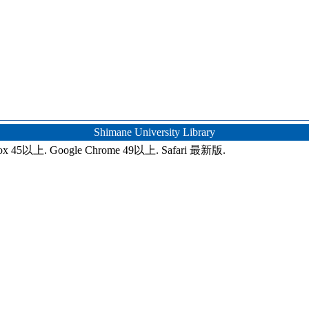
Shimane University Library
ox 45以上. Google Chrome 49以上. Safari 最新版.