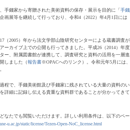
4月、手錢家から寄贈された美術資料の保存・展示を目的に「
手錢
企画展等を継続して行っており、令和4（2022）年4月1日に
17（2005）年から法文学部山陰研究センターによる蔵書調査
ーカイブ上での公開も行ってきました。平成26（2014）年度
ター、附属図書館が連携して、調査研究と資料の活用を一層進
開しました（
報告書
※OPACへのリンク）。令和元年5月には
。
過程で、手錢美術館及び手錢家に残されている大量の資料のい
を詳細に記録し伝える貴重な資料群であることが分かってきて
どなたでも閲覧いただけます。詳しい利用条件は、以下のペー
imane-u.ac.jp/static/license/Tezen-Open-NoC_license.html