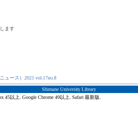
します
）2021 vol.17no.8
Shimane University Library
ox 45以上. Google Chrome 49以上. Safari 最新版.