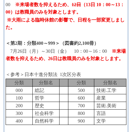
00
※来場者数を抑えるため、
12日
（13日 10：00～13
：
00）は教職員のみを対象とします。
※大雨による臨時休館の影響で、日程を一部変更しまし
た。
＜第2期：分類400～999＞（図書約2,100冊）
7月26日（月）～30日（金） 10：00～16：00
※来場
者数を抑えるため、26日は教職員のみを対象とします。
＜参考＞日本十進分類法 1次区分表
分類
分類名
分類
分類名
000
総記
500
技術.工学
100
哲学
600
産業
200
歴史
700
芸術.美術
300
社会科学
800
言語
400
自然科学
900
文学