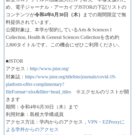
め、電子ジャーナル・アーカイブJSTORの下記リストの
コンテンツが
令和4年6月30日（木）
までの期間限定で無
料提供されています。
公開対象は、本学が契約しているArts & Sciences I
Collection, Health & General Sciences Collectionを含め約
2,800タイトルです。この機会にぜひご利用ください。
■JSTOR
アクセス：
http://www.jstor.org/
対象誌：
https://www.jstor.org/titlelists/journals/covid-19-
platform-offer-complimentary?
fileFormat=xlsx&filter=head_titles
※エクセルのリストが開
きます
期間：令和4年6月30日（木）まで
利用対象：島根大学構成員
アクセス方法：学内からのアクセス，
VPN
・
EZProxyに
よる学外からのアクセス