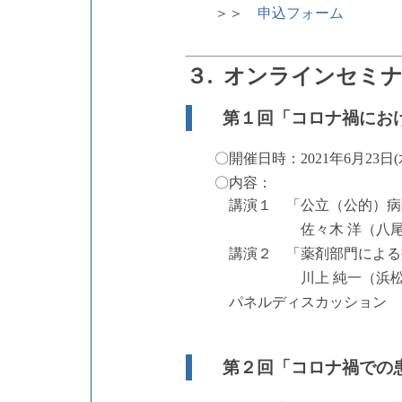
＞＞
申込フォーム
３. オンラインセミナ
第１回「コロナ禍にお
〇開催日時：2021年6月23日(水
〇内容：
講演１ 「公立（公的）病院
佐々木 洋（八尾市立病
講演２ 「薬剤部門による病
川上 純一（浜松医科大
パネルディスカッション モ
第２回「コロナ禍での患