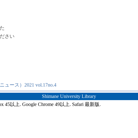
た
ださい
）2021 vol.17no.4
Shimane University Library
ox 45以上. Google Chrome 49以上. Safari 最新版.