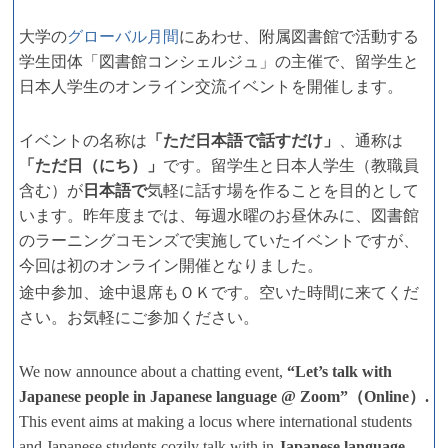
大学の
グローバル月間
にあわせ、附属図書館で活動する
学生団体「図書館コンシェルジュ」の主催で、留学生と
日本人学生のオンライン交流イベントを開催します。
イベントの名称は
「ただ日本語で話すだけ」
、通称は
「ただ日（にち）」
です。留学生と日本人学生（教職員
含む）が
日本語で
気軽に話す場を作ることを目的として
います。昨年度までは、毎週水曜のお昼休みに、図書館
のラーニングコモンズで実施していたイベントですが、
今回は初のオンライン開催となりました。
途中参加、途中退席もＯＫです。空いた時間に来てくだ
さい。お気軽にご参加ください。
We now announce about a chatting event,
“Let’s talk with
Japanese people in Japanese language @ Zoom”（Online）.
This event aims at making a locus where international students
and Japanese students cozily talk with in
Japanese language
.