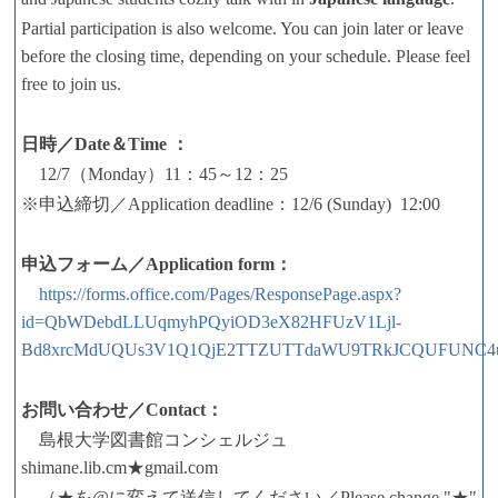
Partial participation is also welcome. You can join later or leave
before the closing time, depending on your schedule. Please feel
free to join us.
日時／Date＆Time ：
12/7（Monday）11：45～12：25
※申込締切／Application deadline：12/6 (Sunday) 12:00
申込フォーム／Application form：
https://forms.office.com/Pages/ResponsePage.aspx?
id=QbWDebdLLUqmyhPQyiOD3eX82HFUzV1Ljl-
Bd8xrcMdUQUs3V1Q1QjE2TTZUTTdaWU9TRkJCQUFUNC4
お問い合わせ／Contact：
島根大学図書館コンシェルジュ
shimane.lib.cm★gmail.com
（★を@に変えて送信してください／Please change "★"