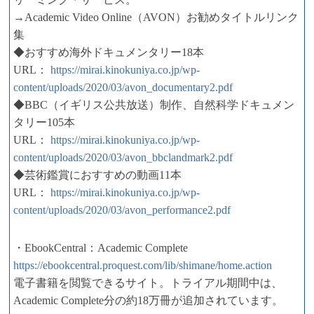
→Academic Video Online（AVON）お勧めタイトルリンク
集
◆おすすめ海外ドキュメンタリー18本
URL：
https://mirai.kinokuniya.co.jp/wp-
content/uploads/2020/03/avon_documentary2.pdf
◆BBC（イギリス公共放送）制作、自然科学ドキュメン
タリー105本
URL：
https://mirai.kinokuniya.co.jp/wp-
content/uploads/2020/03/avon_bbclandmark2.pdf
◆芸術鑑賞におすすめの動画11本
URL：
https://mirai.kinokuniya.co.jp/wp-
content/uploads/2020/03/avon_performance2.pdf
・EbookCentral：Academic Complete
https://ebookcentral.proquest.com/lib/shimane/home.action
電子書籍を閲覧できるサイト。トライアル期間中は、
Academic Complete分の約18万冊が追加されています。