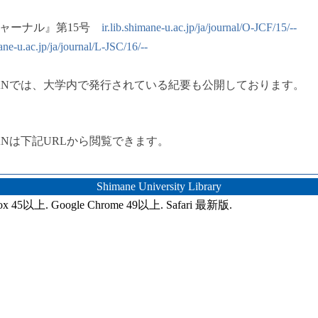
ャーナル』第15号
ir.lib.shimane-u.ac.jp/ja/journal/O-JCF/15/--
mane-u.ac.jp/ja/journal/L-JSC/16/--
ANでは、大学内で発行されている紀要も公開しております。
Nは下記URLから閲覧できます。
Shimane University Library
ox 45以上. Google Chrome 49以上. Safari 最新版.