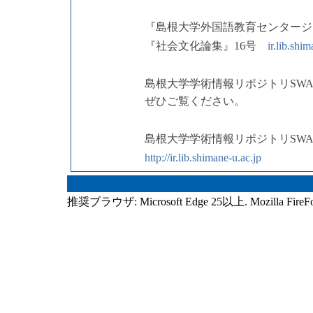
『島根大学外国語教育センタージ
『社会文化論集』16号
ir.lib.shi
島根大学学術情報リポジトリSW
ぜひご覧ください。
島根大学学術情報リポジトリSWA
http://ir.lib.shimane-u.ac.jp
推奨ブラウザ: Microsoft Edge 25以上. Mozilla FireF