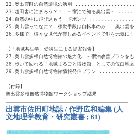
22.奥出雲町の自然環境の活用 .....................
23.超田舎に泊まろう？！　～宿泊で知る奥出雲～ ........
24.自然の中に飛び込もう　ドボンッ .................
25.奥出雲ってなに？　移動手段は自転車のみ！　奥出雲を知
26.多様で、様々な世代が楽しめるイベンドで町を元気に！ ..
【「地域共生学」受講生による提案報告】

27.奥出雲多根自然博物館の魅力化　～宿泊改善プランをもとに
28.歩いて回れる「地域まるごと博物館」としての佐白地区の
29.奥出雲多根自然博物館情報発信プラン ..............
【付録】

奥出雲多根自然博物館ワークショップ結果
出雲市佐田町地誌 / 作野広和編集 (人
文地理学教育・研究叢書 ; 61)