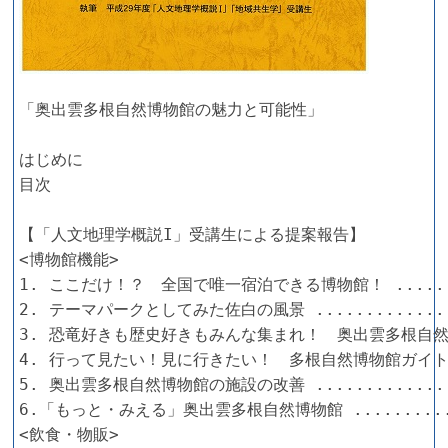
「奥出雲多根自然博物館の魅力と可能性」

はじめに

目次

【「人文地理学概説I」受講生による提案報告】

<博物館機能>

1. ここだけ！？　全国で唯一宿泊できる博物館！ ........
2. テーマパークとしてみた佐白の風景 ...............
3. 恐竜好きも歴史好きもみんな集まれ！　奥出雲多根自然博物
4. 行って見たい！見に行きたい！　多根自然博物館ガイト！ .
5. 奥出雲多根自然博物館の施設の改善 ...............
6.「もっと・みえる」奥出雲多根自然博物館 ............
<飲食・物販>
