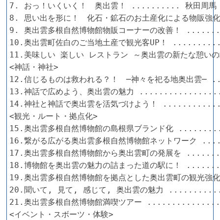
7. おっ！いくいく！　奥出雲！ .......... 秋田周馬

8. 思い出を形に！　化石・鉱石のお土産化による物販強化 ..
9. 奥出雲多根自然博物館物販コーナーの改善！ ..........
10.奥出雲町佐白のご当地土産で観光客UP！ ............
11.美味しい 楽しい レストラン ～奥出雲の新たな憩いの場
<神話・神社>

12.信じるものは救われる？！　─神々を祀る地奥出雲─ ....
13.神話で広めよう、奥出雲の魅力 ..................
14.神社と神話で奥出雲を活気づけよう！ ..............
<観光・ルート・拠点化>

15.奥出雲多根自然博物館の島根県ブランド化 ...........
16.繋がる広がる奥出雲多根自然博物館ネットワーク .......
17.奥出雲多根自然博物館から奥出雲町の発展を ..........
18.博物館を奥出雲の魅力の詰まった道の駅に！ ..........
19.奥出雲多根自然博物館を拠点とした奥出雲町の観光強化 ..
20.聞いて, 見て, 感じて, 奥出雲の魅力 ............
21.奥出雲多根自然博物館満喫ツアー .................
<イベント・スボーツ・体験>
