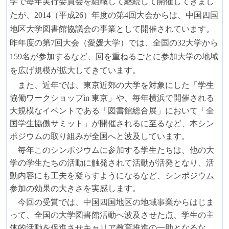
学で毎年実行委員会を組織して継続して開催してきまし
たが、2014（平成26）年度の第4回大会からは、中国四国
地区大学図書館協議会の事業として開催されています。
昨年度の第7回大会（愛媛大学）では、全国の32大学から
159名が参加するなど、回を重ねるごとに参加大学の地域
を広げ規模が拡大してきています。
また、
近年では、東京近郊の大学を対象にした「学生
協働ワークショップin 東京」や、毎年横浜で開催される
大規模なイベントである「
図書館総合展」において「全
国学生協働サミット」が開催されるに至るなど、本シン
ポジウムの取り組みが全国へと波及しています。
毎年このシンポジウムに参加する学生たちは、他の大
学の学生たちの活動に触発されて活動が活発となり、活
動内容にも工夫を凝らすようになるなど、シンポジウム
参加の効果の大きさを実感します。
今回の受賞では、中国
四国地区の地域事業からはじま
って、全国の大学図書館活動へ波及させた点、学生の主
体的活動を促進させキャリア教育推進の一助となるな