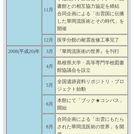
書館との相互協力協定を締結
11月
合同企画による「出雲国に伝播
した華岡流医術とその時代」を
開催
12月
医学分館の耐震改修工事完了
2008(平成20)年
3月
『華岡流医術の世界』を刊行
島根県大学・高等専門学校図書
4月
館協議会を設立
全国遺跡資料リポジトリ・プロ
5月
ジェクト始動
本館にて「ブック★コンパス」
6月
開始
合同企画による「出雲にもたら
8月
された華岡流医術の世界」を開